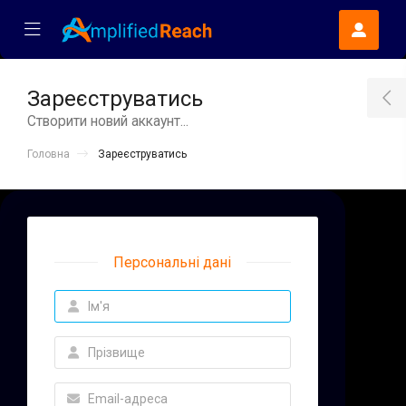
se Mobile Menu
Mobile Menu
Зареєструватись
T
Створити новий аккаунт...
Головна
Зареєструватись
Персональні дані