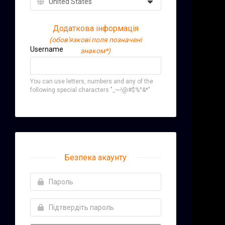
Додаткова інформація
(обов'язкові поля позначені
Username
знаком*)
You can use letters, numbers and any of the
following special characters "_~-!@#$%^&*"
Безпека акаунту