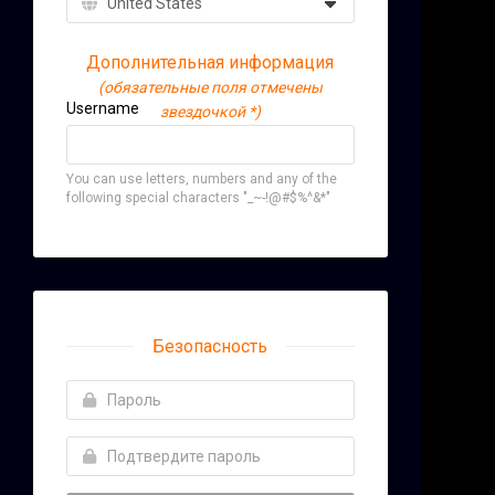
Дополнительная информация
(обязательные поля отмечены
Username
звездочкой *)
You can use letters, numbers and any of the
following special characters "_~-!@#$%^&*"
Безопасность