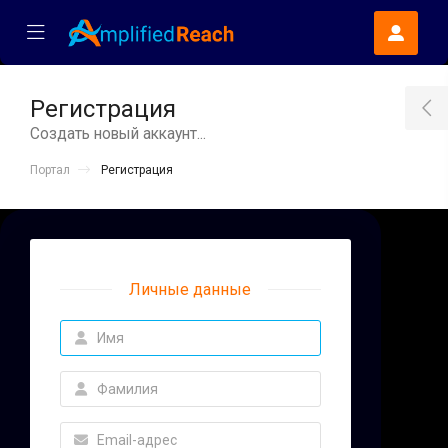
se Mobile Menu
Mobile Menu
Регистрация
T
Создать новый аккаунт...
Портал
Регистрация
Личные данные