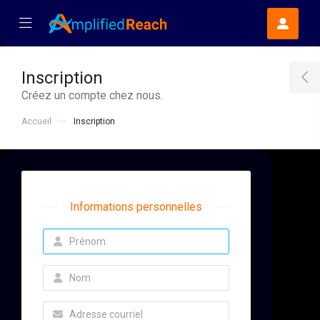
se Mobile Menu
Mobile Menu
Inscription
T
Créez un compte chez nous.
Accueil
Inscription
Informations personnelles