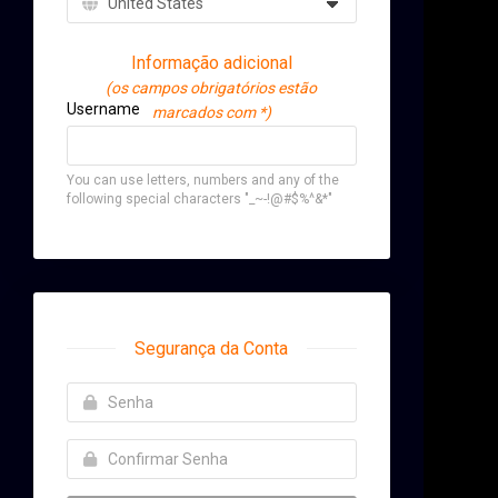
Informação adicional
(os campos obrigatórios estão
Username
marcados com *)
You can use letters, numbers and any of the
following special characters "_~-!@#$%^&*"
Segurança da Conta