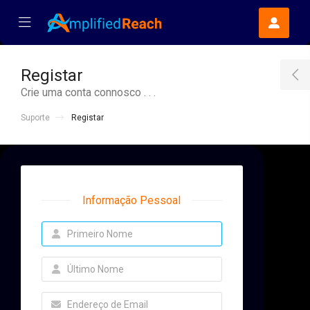
se Mobile Menu
Mobile Menu
Registar
T
Crie uma conta connosco . . .
Suporte
Registar
Informação Pessoal