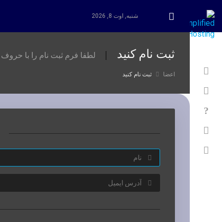
شنبه, اوت 8, 2026
Minimize Menu
ثبت نام کنید
لطفا فرم ثبت نام را با حروف ا
اعضا
ثبت نام کنید
level_2_106
[navregisterdomain]
ا
[navtransferdomain]
level2_arwebhub1