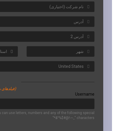
(فیلدهای م
Username
 can use letters, numbers and any of the following special
characters "_~-!@#$%^&*"