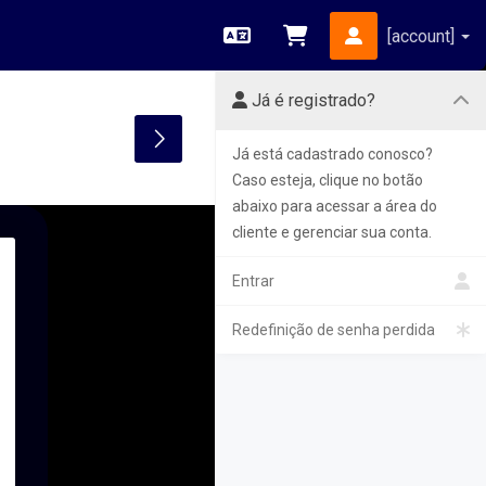
[account]
Português
Visualizar carrinho
Já é registrado?
Toggle Sidebar
Já está cadastrado conosco?
Caso esteja, clique no botão
abaixo para acessar a área do
cliente e gerenciar sua conta.
Entrar
Redefinição de senha perdida