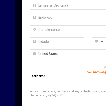
Inf
(campos obri
Username
You can use letters, numbers and any of the following spe
characters "_~-!@#$%^&*"