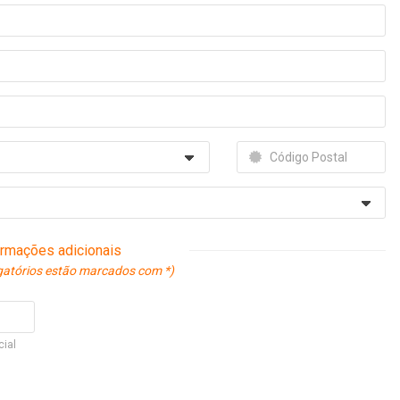
ormações adicionais
gatórios estão marcados com *)
cial