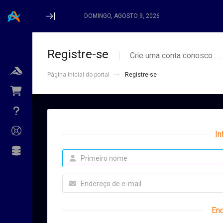
DOMINGO, AGOSTO 9, 2026
Minimize Menu
Registre-se
Crie uma conta conosco . . .
Página inicial do portal
Registre-se
level_2_106
[navregisterdomain]
In
[navtransferdomain]
level2_arwebhub1
En