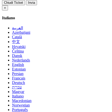
Chiudi Ticket
Invia
×
Close
Italiano
العربية
Azerbaijani
Català
中文
Hrvatski
Čeština
Dansk
Nederlands
English
Estonian
Persian
Français
Deutsch
עברית
Magyar
Italiano
Macedonian
Norwegian
Português