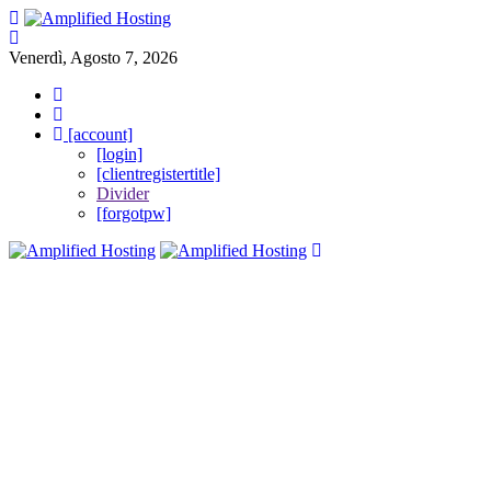
Mobile Menu
Minimize Menu
Venerdì, Agosto 7, 2026
Italiano
Visualizza Carrello
[account]
[login]
[clientregistertitle]
Divider
[forgotpw]
Close Mobile Menu