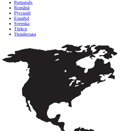
Português
Română
Русский
Español
Svenska
Türkçe
Українська