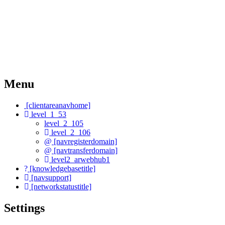
Menu
[clientareanavhome]
level_1_53
level_2_105
level_2_106
[navregisterdomain]
[navtransferdomain]
level2_arwebhub1
[knowledgebasetitle]
[navsupport]
[networkstatustitle]
Settings