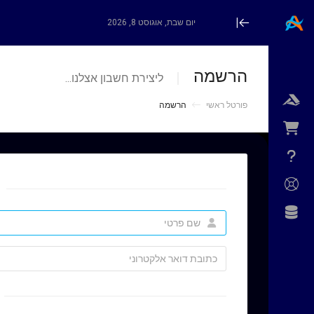
יום שבת, אוגוסט 8, 2026
Minimize Menu
הרשמה
ליצירת חשבון אצלנו...
פורטל ראשי
הרשמה
level_2_106
[navregisterdomain]
[navtransferdomain]
level2_arwebhub1