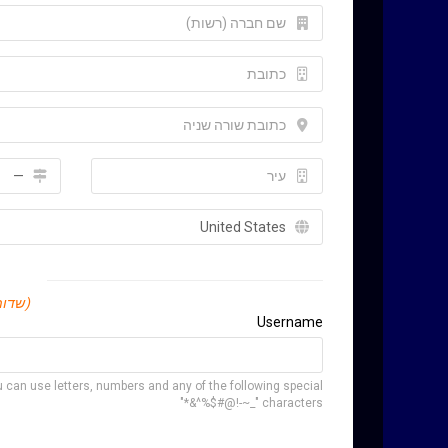
שד *)
Username
 can use letters, numbers and any of the following special
characters "_~-!@#$%^&*"