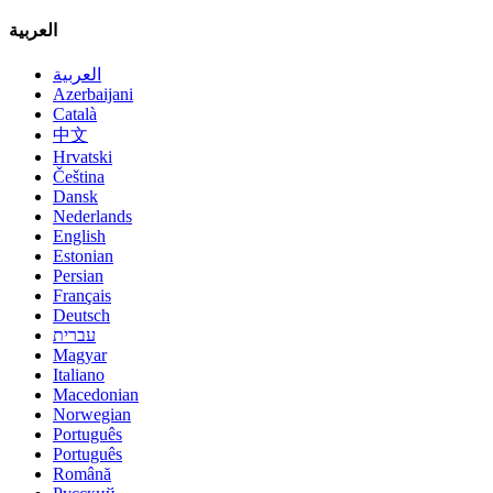
العربية
العربية
Azerbaijani
Català
中文
Hrvatski
Čeština
Dansk
Nederlands
English
Estonian
Persian
Français
Deutsch
עברית
Magyar
Italiano
Macedonian
Norwegian
Português
Português
Română