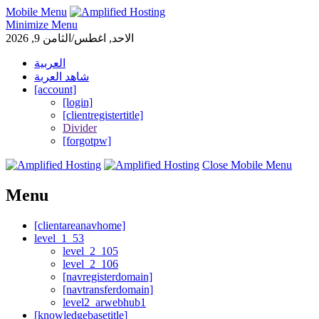
Mobile Menu
Minimize Menu
الاحد, اغطس/الثامن 9, 2026
العربية
شاهد العربة
[account]
[login]
[clientregistertitle]
Divider
[forgotpw]
Close Mobile Menu
Menu
[clientareanavhome]
level_1_53
level_2_105
level_2_106
[navregisterdomain]
[navtransferdomain]
level2_arwebhub1
[knowledgebasetitle]