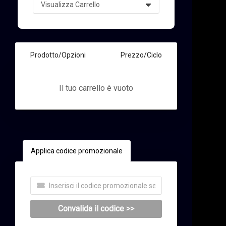
Prodotto/Opzioni
Prezzo/Ciclo
Il tuo carrello è vuoto
a Carrello
Applica codice promozionale
Convalida il codice >>