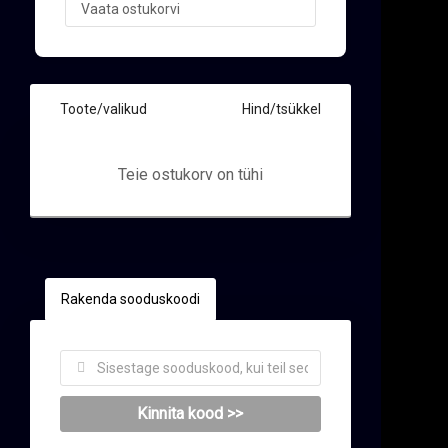
Toote/valikud
Hind/tsükkel
Teie ostukorv on tühi
ukorvi
Rakenda sooduskoodi
Kinnita kood >>