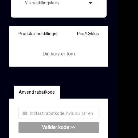
Produkt/Indstillinger
Pris/Cyklus
Din kurv er tom
llingskurv
Anvend rabatkode
Valider kode >>