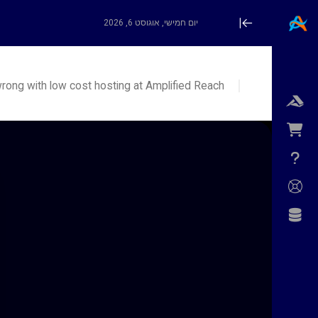
יום חמישי, אוגוסט 6, 2026
Minimize Menu
wrong with low cost hosting at Amplified Reach!
level_2_106
[navregisterdomain]
[navtransferdomain]
level2_arwebhub1