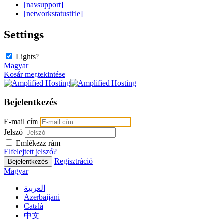
[navsupport]
[networkstatustitle]
Settings
Lights?
Magyar
Kosár megtekintése
Bejelentkezés
E-mail cím
Jelszó
Emlékezz rám
Elfelejtett jelszó?
Regisztráció
Bejelentkezés
Magyar
العربية
Azerbaijani
Català
中文