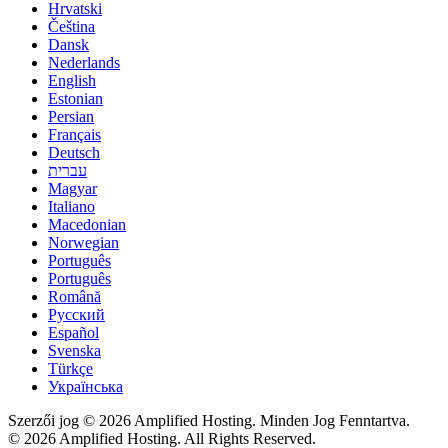
Hrvatski
Čeština
Dansk
Nederlands
English
Estonian
Persian
Français
Deutsch
עברית
Magyar
Italiano
Macedonian
Norwegian
Português
Português
Română
Русский
Español
Svenska
Türkçe
Українська
Szerzői jog © 2026 Amplified Hosting. Minden Jog Fenntartva.
© 2026 Amplified Hosting. All Rights Reserved.