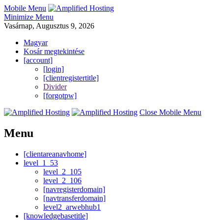
Mobile Menu
Minimize Menu
Vasárnap, Augusztus 9, 2026
Magyar
Kosár megtekintése
[account]
[login]
[clientregistertitle]
Divider
[forgotpw]
Close Mobile Menu
Menu
[clientareanavhome]
level_1_53
level_2_105
level_2_106
[navregisterdomain]
[navtransferdomain]
level2_arwebhub1
[knowledgebasetitle]