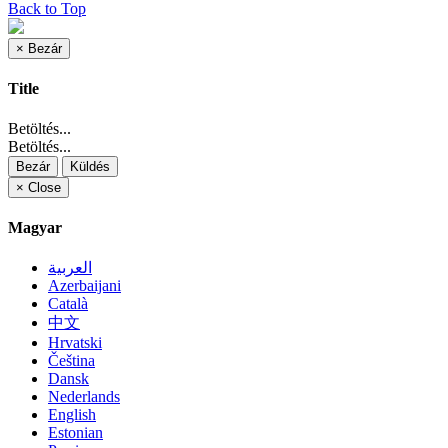
Back to Top
×
Bezár
Title
Betöltés...
Betöltés...
Bezár
Küldés
×
Close
Magyar
العربية
Azerbaijani
Català
中文
Hrvatski
Čeština
Dansk
Nederlands
English
Estonian