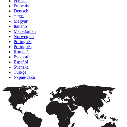
Persian
Français
Deutsch
עברית
Magyar
Italiano
Macedonian
Norwegian
Português
Português
Română
Русский
Español
Svenska
Türkçe
Українська